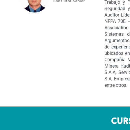
Consultor Senior
Trabajo y P
Seguridad 
Auditor Líd
NFPA 70E – 
Associatión 
Sistemas d
Argumentaci
de experien
ubicados en
Compañía Mi
Minera Hudb
S.A.A, Serv
S.A, Empresa
entre otros.
CUR