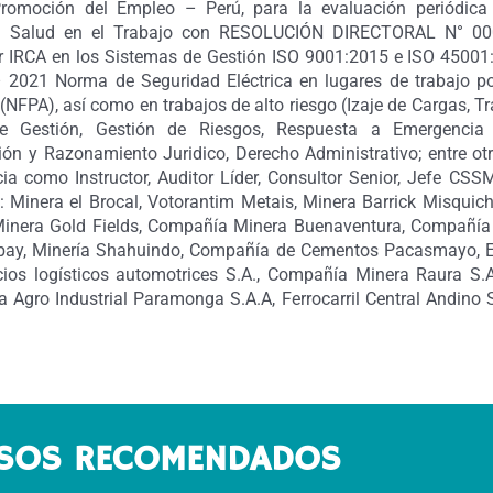
romoción del Empleo – Perú, para la evaluación periódica
y Salud en el Trabajo con RESOLUCIÓN DIRECTORAL N° 00
er IRCA en los Sistemas de Gestión ISO 9001:2015 e ISO 45001
2021 Norma de Seguridad Eléctrica en lugares de trabajo por
(NFPA), así como en trabajos de alto riesgo (Izaje de Cargas, Tra
e Gestión, Gestión de Riesgos, Respuesta a Emergencia c
ón y Razonamiento Juridico, Derecho Administrativo; entre otr
cia como Instructor, Auditor Líder, Consultor Senior, Jefe CSS
: Minera el Brocal, Votorantim Metais, Minera Barrick Misquich
nera Gold Fields, Compañía Minera Buenaventura, Compañía
ay, Minería Shahuindo, Compañía de Cementos Pacasmayo, Em
icios logísticos automotrices S.A., Compañía Minera Raura S
 Agro Industrial Paramonga S.A.A, Ferrocarril Central Andino 
SOS RECOMENDADOS