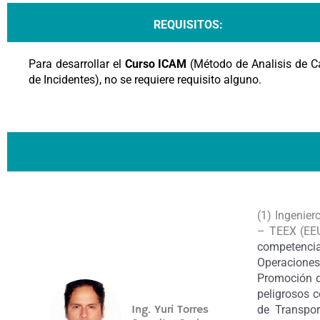
REQUISITOS:
Para desarrollar el
Curso ICAM
(Método de Analisis de 
de Incidentes)
, no se requiere requisito alguno.
(1) Ingenie
– TEEX (EEU
competencia
Operaciones
Promoción d
peligrosos 
Ing. Yuri Torres
de Transpo