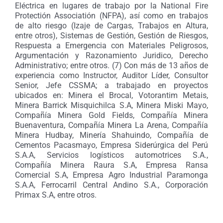
Eléctrica en lugares de trabajo por la National Fire
Protectión Associatión (NFPA), así como en trabajos
de alto riesgo (Izaje de Cargas, Trabajos en Altura,
entre otros), Sistemas de Gestión, Gestión de Riesgos,
Respuesta a Emergencia con Materiales Peligrosos,
Argumentación y Razonamiento Juridico, Derecho
Administrativo; entre otros. (7) C
on más de 13 años de
experiencia como Instructor, Auditor Líder, Consultor
Senior, Jefe CSSMA; a trabajado en proyectos
ubicados en: Minera el Brocal, Votorantim Metais,
Minera Barrick Misquichilca S.A, Minera Miski Mayo,
Compañía Minera Gold Fields, Compañía Minera
Buenaventura, Compañía Minera La Arena, Compañía
Minera Hudbay, Minería Shahuindo, Compañía de
Cementos Pacasmayo, Empresa Siderúrgica del Perú
S.A.A, Servicios logísticos automotrices S.A.,
Compañía Minera Raura S.A, Empresa Ransa
Comercial S.A, Empresa Agro Industrial Paramonga
S.A.A, Ferrocarril Central Andino S.A., Corporación
Primax S.A, entre otros.