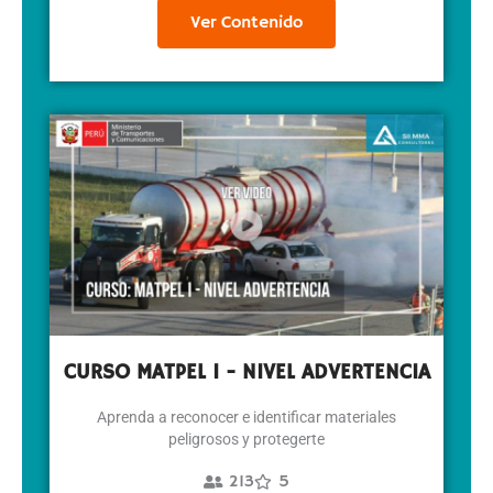
Ver Contenido
CURSO MATPEL I - NIVEL ADVERTENCIA
Aprenda a reconocer e identificar materiales
peligrosos y protegerte
213
5